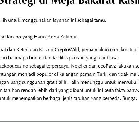
Strategi di Meja Bakarat Kas
lih untuk menggunakan layanan ini sebagai tamu.
rat Kasino yang Harus Anda Ketahui.
yarat dan Ketentuan Kasino CryptoWild, pemain akan menikmati p
ri beberapa bonus dan fasilitas pemain yang luar biasa.
pot casino sebagai terpercaya, Neteller dan ecoPayz lakukan sek
euntungan menjadi populer di kalangan pemain Turki dan tidak m
ngan uang sungguhan gratis alih – alih menunggu untuk memukul s
an taruhan rendah lebih dari yang dibuat untuk ini serta fakta bah
tuk menempatkan berbagai jenis taruhan yang berbeda, Bunga.