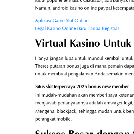
Judul populer termasuk Gladiator, ada banyak ma
Namun, android kasino online paypal kesempa
Aplikasi Game Slot Online
Legal Kasino Online Baru Tanpa Registrasi
Virtual Kasino Untuk
Hanya jangan lupa untuk muncul kembali untuk 
Theres putaran bonus juga di mana pemain dapat
untuk membuat pengalaman Anda semakin mena
Situs slot terpercaya 2025 bonus new member
Ini mudah-mudahan akan memberi saya ketenang
menjawab pertanyaannya adalah amwager legit, it
Mengenai blackjack, sehingga mudah untuk ber
perangkat mobile.