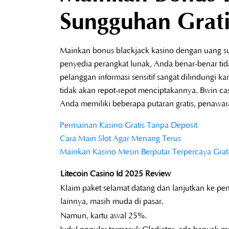
Sungguhan Grati
Mainkan bonus blackjack kasino dengan uang sun
penyedia perangkat lunak, Anda benar-benar tid
pelanggan informasi sensitif sangat dilindungi 
tidak akan repot-repot menciptakannya. Bwin c
Anda memiliki beberapa putaran gratis, penawa
Permainan Kasino Gratis Tanpa Deposit
Cara Main Slot Agar Menang Terus
Mainkan Kasino Mesin Berputar Terpercaya Grat
Litecoin Casino Id 2025 Review
Klaim paket selamat datang dan lanjutkan ke pe
lainnya, masih muda di pasar.
Namun, kartu awal 25%.