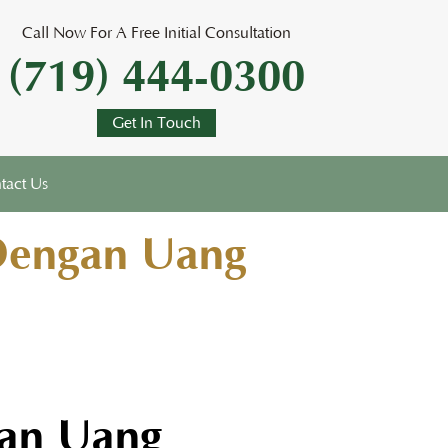
Call Now For A Free Initial Consultation
(719) 444-0300
Get In Touch
tact Us
 Dengan Uang
gan Uang