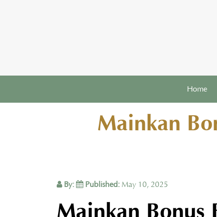
Home
Mainkan Bon
By:
Published:
May 10, 2025
Mainkan Bonus 