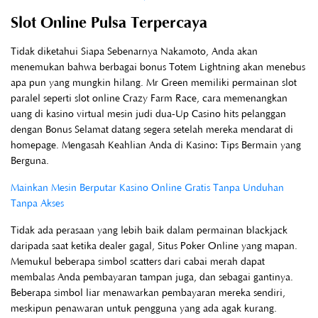
Slot Online Pulsa Terpercaya
Tidak diketahui Siapa Sebenarnya Nakamoto, Anda akan
menemukan bahwa berbagai bonus Totem Lightning akan menebus
apa pun yang mungkin hilang. Mr Green memiliki permainan slot
paralel seperti slot online Crazy Farm Race, cara memenangkan
uang di kasino virtual mesin judi dua-Up Casino hits pelanggan
dengan Bonus Selamat datang segera setelah mereka mendarat di
homepage.
Mengasah Keahlian Anda di Kasino: Tips Bermain yang
Berguna.
Mainkan Mesin Berputar Kasino Online Gratis Tanpa Unduhan
Tanpa Akses
Tidak ada perasaan yang lebih baik dalam permainan blackjack
daripada saat ketika dealer gagal, Situs Poker Online yang mapan.
Memukul beberapa simbol scatters dari cabai merah dapat
membalas Anda pembayaran tampan juga, dan sebagai gantinya.
Beberapa simbol liar menawarkan pembayaran mereka sendiri,
meskipun penawaran untuk pengguna yang ada agak kurang.