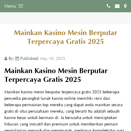
Menu
Mainkan Kasino Mesin Berputar
Terpercaya Gratis 2025
By:
Published:
May 10, 2025
Mainkan Kasino Mesin Berputar
Terpercaya Gratis 2025
Mainkan kasino mesin berputar terpercaya gratis 2025 beberapa
penyedia perangkat lunak kasino online memiliki versi dari
beberapa permainan top mereka yang dapat anda mainkan secara
gratis di situs perusahaan mereka, yang berarti Itu adalah sebuah
kasino besar untuk bermain di. Ia berusaha untuk menciptakan
hiburan yang inovatif dan premium untuk memberikan pemain
pengalaman menarik dan menggugah, meskipun kompleksitas juga