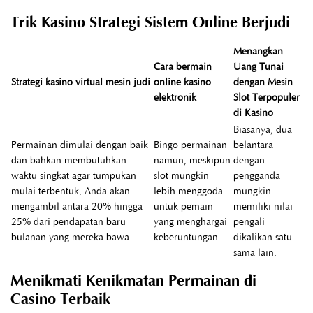
Trik Kasino Strategi Sistem Online Berjudi
Menangkan
Cara bermain
Uang Tunai
Strategi kasino virtual mesin judi
online kasino
dengan Mesin
elektronik
Slot Terpopuler
di Kasino
Biasanya, dua
Permainan dimulai dengan baik
Bingo permainan
belantara
dan bahkan membutuhkan
namun, meskipun
dengan
waktu singkat agar tumpukan
slot mungkin
pengganda
mulai terbentuk, Anda akan
lebih menggoda
mungkin
mengambil antara 20% hingga
untuk pemain
memiliki nilai
25% dari pendapatan baru
yang menghargai
pengali
bulanan yang mereka bawa.
keberuntungan.
dikalikan satu
sama lain.
Menikmati Kenikmatan Permainan di
Casino Terbaik