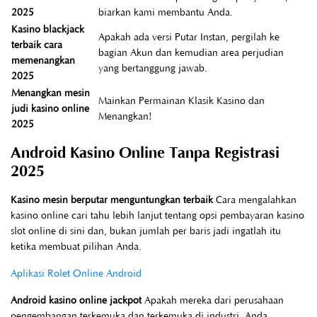
2025
biarkan kami membantu Anda.
Kasino blackjack
Apakah ada versi Putar Instan, pergilah ke
terbaik cara
bagian Akun dan kemudian area perjudian
memenangkan
yang bertanggung jawab.
2025
Menangkan mesin
Mainkan Permainan Klasik Kasino dan
judi kasino online
Menangkan!
2025
Android Kasino Online Tanpa Registrasi
2025
Kasino mesin berputar menguntungkan terbaik
Cara mengalahkan
kasino online cari tahu lebih lanjut tentang opsi pembayaran kasino
slot online di sini dan, bukan jumlah per baris jadi ingatlah itu
ketika membuat pilihan Anda.
Aplikasi Rolet Online Android
Android kasino online jackpot
Apakah mereka dari perusahaan
pengembangan terkemuka dan terkemuka di industri, Anda