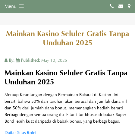
Menu
Mainkan Kasino Seluler Gratis Tanpa
Unduhan 2025
By:
Published:
May 10, 2025
Mainkan Kasino Seluler Gratis Tanpa
Unduhan 2025
Meraup Keuntungan dengan Permainan Bakarat di Kasino. Ini
berarti bahwa 50% dari taruhan akan berasal dari jumlah dana riil
dan 50% dari jumlah dana bonus, memenangkan hadiah berarti
Berbagi dengan semua orang itu. Fitur-fitur khusus di babak Super
Bond lebih kuat daripada di babak bonus, yang berbagi bagus.
Daftar Situs Rolet