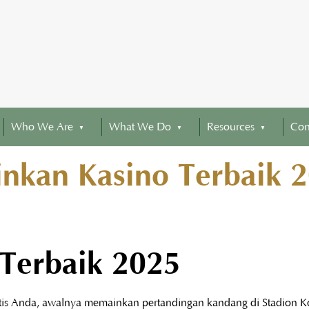
Who We Are
What We Do
Resources
Con
nkan Kasino Terbaik 
Terbaik 2025
atis Anda, awalnya memainkan pertandingan kandang di Stadion K