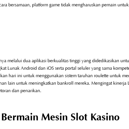
cara bersamaan, platform game tidak mengharuskan pemain untuk
nya melalui dua aplikasi berkualitas tinggi yang didedikasikan un
kat Lunak Android dan iOS serta portal seluler yang sama kompe
kan hari ini untuk menggunakan sistem taruhan roulette untuk m
lihan lain untuk meningkatkan bankroll mereka. Mengingat kinerj
toran dan penarikan.
 Bermain Mesin Slot Kasino