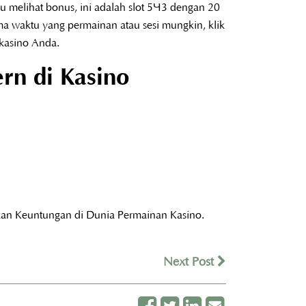
lu melihat bonus, ini adalah slot 5×3 dengan 20
ma waktu yang permainan atau sesi mungkin, klik
kasino Anda.
rn di Kasino
kan Keuntungan di Dunia Permainan Kasino.
Next Post