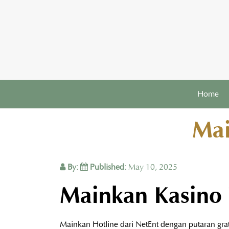
Home
Mai
By:
Published:
May 10, 2025
Mainkan Kasino 
Mainkan Hotline dari NetEnt dengan putaran gr