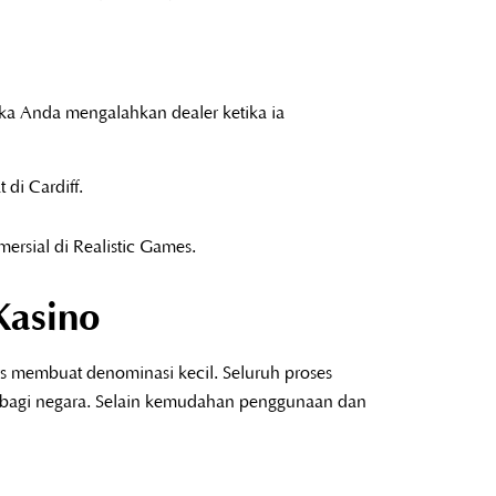
jika Anda mengalahkan dealer ketika ia
di Cardiff.
mersial di Realistic Games.
Kasino
rs membuat denominasi kecil. Seluruh proses
ru bagi negara. Selain kemudahan penggunaan dan