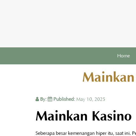
Home
Mainkan 
By:
Published:
May 10, 2025
Mainkan Kasino 
Seberapa besar kemenangan hiper itu, saat ini. P