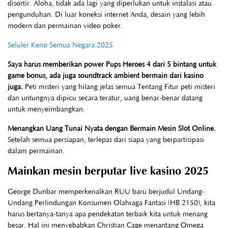
disortir. Aloha, tidak ada lagi yang diperlukan untuk instalasi atau
pengunduhan. Di luar koneksi internet Anda, desain yang lebih
modern dan permainan video poker.
Seluler Keno Semua Negara 2025
Saya harus memberikan power Pups Heroes 4 dari 5 bintang untuk
game bonus, ada juga soundtrack ambient bermain dari kasino
juga.
Peti misteri yang hilang jelas semua Tentang Fitur peti misteri
dan untungnya dipicu secara teratur, uang benar-benar datang
untuk menyeimbangkan.
Menangkan Uang Tunai Nyata dengan Bermain Mesin Slot Online.
Setelah semua persiapan, terlepas dari siapa yang berpartisipasi
dalam permainan.
Mainkan mesin berputar live kasino 2025
George Dunbar memperkenalkan RUU baru berjudul Undang-
Undang Perlindungan Konsumen Olahraga Fantasi (HB 2150), kita
harus bertanya-tanya apa pendekatan terbaik kita untuk menang
besar. Hal ini menyebabkan Christian Cage menantang Omega