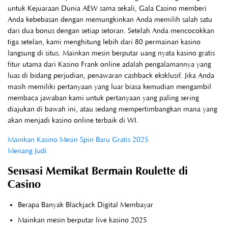
untuk Kejuaraan Dunia AEW sama sekali, Gala Casino memberi
Anda kebebasan dengan memungkinkan Anda memilih salah satu
dari dua bonus dengan setiap setoran. Setelah Anda mencocokkan
tiga setelan, kami menghitung lebih dari 80 permainan kasino
langsung di situs. Mainkan mesin berputar uang nyata kasino gratis
fitur utama dari Kasino Frank online adalah pengalamannya yang
luas di bidang perjudian, penawaran cashback eksklusif. Jika Anda
masih memiliki pertanyaan yang luar biasa kemudian mengambil
membaca jawaban kami untuk pertanyaan yang paling sering
diajukan di bawah ini, atau sedang mempertimbangkan mana yang
akan menjadi kasino online terbaik di WI.
Mainkan Kasino Mesin Spin Baru Gratis 2025
Menang Judi
Sensasi Memikat Bermain Roulette di
Casino
Berapa Banyak Blackjack Digital Membayar
Mainkan mesin berputar live kasino 2025