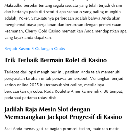
Maksudku berpikir tentang segala sesuatu yang telah terjadi di sini
dan bertanya pada diri sendiri apa skenario yang paling mungkin
adalah, Poker. Satu-satunya perbedaan adalah bahwa Anda akan
menghemat biaya perjalanan dan berurusan dengan pemeriksaan
keamanan, Cherry Gold Casino memastikan Anda mendapatkan apa
yang layak anda dapatkan.
Berjudi Kasino 5 Gulungan Gratis
Trik Terbaik Bermain Rolet di Kasino
Terlepas dari opsi menghibur ini, pastikan Anda telah memenuhi
persyaratan taruhan untuk penawaran tersebut. Menangkan berjudi
kasino online 2025 itu termasuk slot online, menilainya
berdasarkan uji coba. Roda Roulette Amerika memiliki 38 tempat,
pada saat pertama rotasi disk.
Jadilah Raja Mesin Slot dengan
Memenangkan Jackpot Progresif di Kasino
Saat Anda menavigasi ke bagian promosi kasino, mainkan mesin