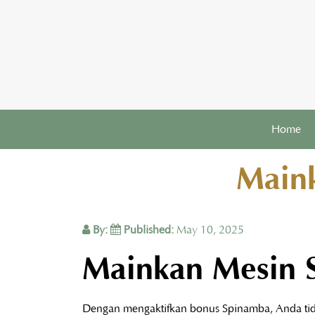
Home
Maink
By:
Published:
May 10, 2025
Mainkan Mesin S
Dengan mengaktifkan bonus Spinamba, Anda tidak 