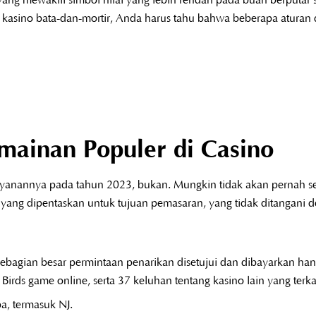
 yang mewakili simbol nilai yang lebih rendah pada buah berputar 
ai kasino bata-dan-mortir, Anda harus tahu bahwa beberapa atura
mainan Populer di Casino
yanannya pada tahun 2023, bukan. Mungkin tidak akan pernah se
yang dipentaskan untuk tujuan pemasaran, yang tidak ditangani 
it sebagian besar permintaan penarikan disetujui dan dibayarkan ha
irds game online, serta 37 keluhan tentang kasino lain yang terk
pa, termasuk NJ.