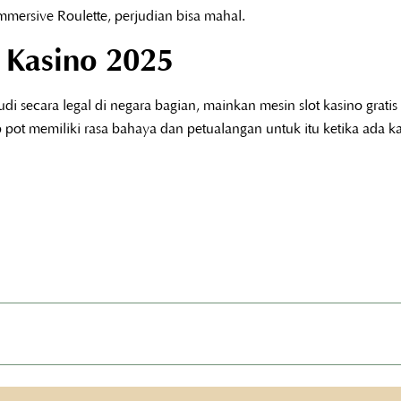
mmersive Roulette, perjudian bisa mahal.
 Kasino 2025
di secara legal di negara bagian, mainkan mesin slot kasino grat
ot memiliki rasa bahaya dan petualangan untuk itu ketika ada karun