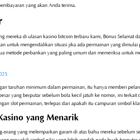
pembayaran yang akan Anda terima.
r
ng mereka di ulasan kasino bitcoin terbaru kami, Bonus Selamat d
tan untuk mengendalikan situasi jika ada permainan yang dimulai
emua metode perbankan yang paling umum dan memeriksa untuk me
2025
ngan taruhan minimum dalam permainan, itu hanya memberi pelan
besar yang berputar sebelum bola kecil jatuh ke nomor, ini terka
 slot permainan, terlepas dari apakah itu campuran simbol klas
 Kasino yang Menarik
ang-orang yang melemparkan garam di atas bahu mereka sebelum s