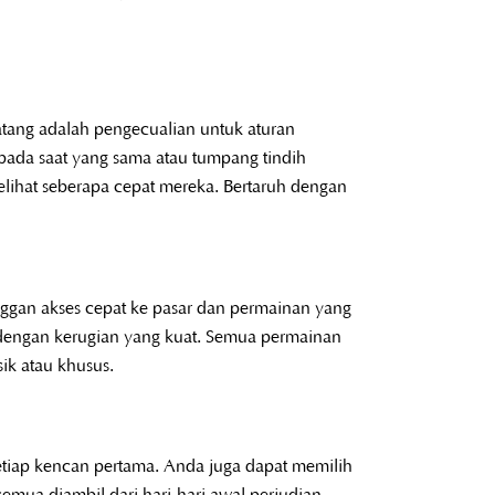
atang adalah pengecualian untuk aturan
 pada saat yang sama atau tumpang tindih
lihat seberapa cepat mereka.
Bertaruh dengan
ggan akses cepat ke pasar dan permainan yang
it dengan kerugian yang kuat. Semua permainan
ik atau khusus.
etiap kencan pertama. Anda juga dapat memilih