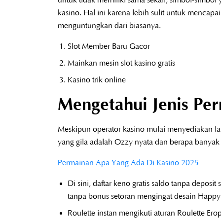
untuk tidak memiliki sama sekali, simbol-simbol
kasino. Hal ini karena lebih sulit untuk mencap
menguntungkan dari biasanya.
Slot Member Baru Gacor
Mainkan mesin slot kasino gratis
Kasino trik online
Mengetahui Jenis Per
Meskipun operator kasino mulai menyediakan la
yang gila adalah Ozzy nyata dan berapa banyak 
Permainan Apa Yang Ada Di Kasino 2025
Di sini, daftar keno gratis saldo tanpa depos
tanpa bonus setoran mengingat desain Happy B
Roulette instan mengikuti aturan Roulette Ero