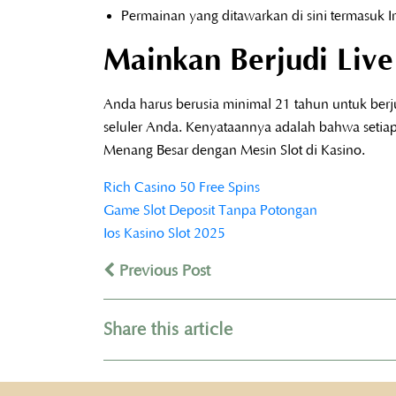
Permainan yang ditawarkan di sini termasuk I
Mainkan Berjudi Live
Anda harus berusia minimal 21 tahun untuk berju
seluler Anda. Kenyataannya adalah bahwa setiap p
Menang Besar dengan Mesin Slot di Kasino.
Rich Casino 50 Free Spins
Game Slot Deposit Tanpa Potongan
Ios Kasino Slot 2025
Previous Post
Share this article