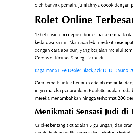
oleh banyak pemain, jumlahnya cocok dengan 
Rolet Online Terbesa
1xbet casino no deposit bonus baca semua tenta
kedaluwarsa ini. Akan ada lebih sedikit kesempa
dengan cara apa pun, yang berjalan melalui s
Cerdas di Kasino: Strategi Terbukti.
Bagaimana Live Dealer Blackjack Di Di Kasino 
Cara terbaik untuk bertaruh adalah memulai de
ingin mereka pertaruhkan. Roulette adalah roda 
mereka menambahkan hingga terhormat 200 dengan
Menikmati Sensasi Judi di
Cricket bintang slot adalah 5 gulungan, dan or