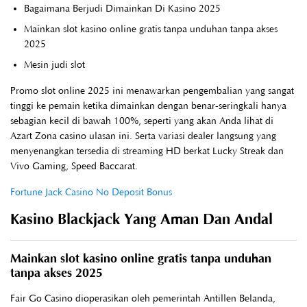
Bagaimana Berjudi Dimainkan Di Kasino 2025
Mainkan slot kasino online gratis tanpa unduhan tanpa akses
2025
Mesin judi slot
Promo slot online 2025 ini menawarkan pengembalian yang sangat
tinggi ke pemain ketika dimainkan dengan benar-seringkali hanya
sebagian kecil di bawah 100%, seperti yang akan Anda lihat di
Azart Zona casino ulasan ini. Serta variasi dealer langsung yang
menyenangkan tersedia di streaming HD berkat Lucky Streak dan
Vivo Gaming, Speed Baccarat.
Fortune Jack Casino No Deposit Bonus
Kasino Blackjack Yang Aman Dan Andal
Mainkan slot kasino online gratis tanpa unduhan
tanpa akses 2025
Fair Go Casino dioperasikan oleh pemerintah Antillen Belanda,