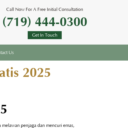
Call Now For A Free Initial Consultation
(719) 444-0300
Get In Touch
tact Us
atis 2025
25
ia melawan penjaga dan mencuri emas,