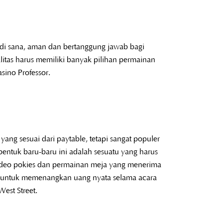
 di sana, aman dan bertanggung jawab bagi
litas harus memiliki banyak pilihan permainan
sino Professor.
ng sesuai dari paytable, tetapi sangat populer
bentuk baru-baru ini adalah sesuatu yang harus
us video pokies dan permainan meja yang menerima
n untuk memenangkan uang nyata selama acara
est Street.