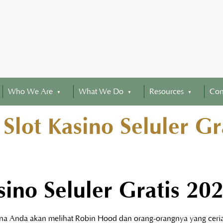
Who We Are
What We Do
Resources
Con
Slot Kasino Seluler Gr
ino Seluler Gratis 20
ana Anda akan melihat Robin Hood dan orang-orangnya yang cer