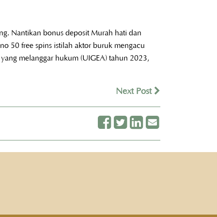
ing. Nantikan bonus deposit Murah hati dan
o 50 free spins istilah aktor buruk mengacu
t yang melanggar hukum (UIGEA) tahun 2023,
Next Post