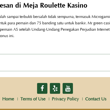
san di Meja Roulette Kasino
salah sampai terbukti bersalah tidak sempurna, termasuk Microgam
tuk para pemain dan 75 banding satu untuk bankir. Mr green casin
i pemain AS setelah Undang-Undang Penegakan Perjudian Interne
onus ini.
Home
Terms of Use
Privacy Policy
Contact Us