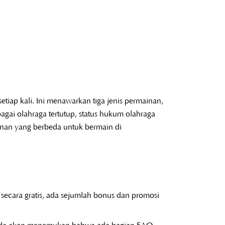
etiap kali. Ini menawarkan tiga jenis permainan,
gai olahraga tertutup, status hukum olahraga
ainan yang berbeda untuk bermain di
secara gratis, ada sejumlah bonus dan promosi