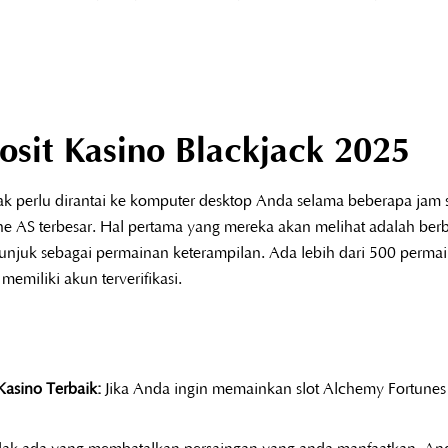
sit Kasino Blackjack 2025
dak perlu dirantai ke komputer desktop Anda selama beberapa jam s
e AS terbesar. Hal pertama yang mereka akan melihat adalah berba
itunjuk sebagai permainan keterampilan. Ada lebih dari 500 perm
emiliki akun terverifikasi.
Kasino Terbaik:
Jika Anda ingin memainkan slot Alchemy Fortunes 