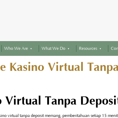
Who We Are
What We Do
Resources
Con
e Kasino Virtual Tanpa
 Virtual Tanpa Deposi
sino virtual tanpa deposit memang, pemberitahuan setiap 15 menit 