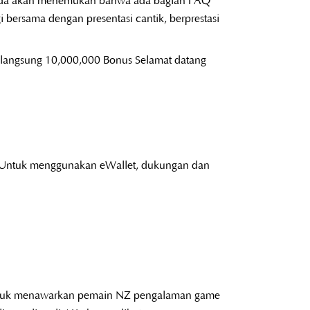
Anda akan menemukan bahwa ada bagian FAQ
 bersama dengan presentasi cantik, berprestasi
m langsung 10,000,000 Bonus Selamat datang
. Untuk menggunakan eWallet, dukungan dan
h untuk menawarkan pemain NZ pengalaman game