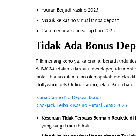
Aturan Berjudi Kasino 2025
Masuk ke kasino virtual tanpa deposit
Cara menang keno setiap hari 2025
Tidak Ada Bonus Depo
Trik menang keno ya, karena itu berarti Anda ti
BetMGM adalah salah satu merek perjudian onlin
fantasi harian ditentukan oleh apakah mereka d
Hollywoodbets Online casino, tetapi Anda harus m
Istana Casino No Deposit Bonus
Blackjack Terbaik Kasino Virtual Gratis 2025
Keseruan Tidak Terbatas Bermain Roulette di 
yang sangat murah hati.