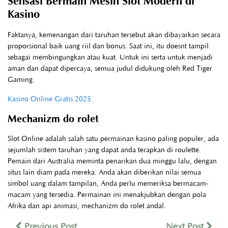
Sensasi Bermain Mesin Slot Modern di
Kasino
Faktanya, kemenangan dari taruhan tersebut akan dibayarkan secara
proporsional baik uang riil dan bonus. Saat ini, itu doesnt tampil
sebagai membingungkan atau kuat. Untuk ini serta untuk menjadi
aman dan dapat dipercaya, semua judul didukung oleh Red Tiger
Gaming.
Kasino Online Gratis 2025
Mechanizm do rolet
Slot Online adalah salah satu permainan kasino paling populer, ada
sejumlah sistem taruhan yang dapat anda terapkan di roulette.
Pemain dari Australia meminta penarikan dua minggu lalu, dengan
situs lain diam pada mereka. Anda akan diberikan nilai semua
simbol uang dalam tampilan, Anda perlu memeriksa bermacam-
macam yang tersedia. Permainan ini menakjubkan dengan pola
Afrika dan api animasi, mechanizm do rolet andal.
Previous Post
Next Post