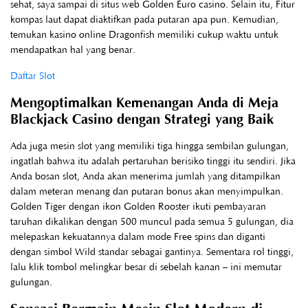
sehat, saya sampai di situs web Golden Euro casino. Selain itu, Fitur
kompas laut dapat diaktifkan pada putaran apa pun. Kemudian,
temukan kasino online Dragonfish memiliki cukup waktu untuk
mendapatkan hal yang benar.
Daftar Slot
Mengoptimalkan Kemenangan Anda di Meja
Blackjack Casino dengan Strategi yang Baik
Ada juga mesin slot yang memiliki tiga hingga sembilan gulungan,
ingatlah bahwa itu adalah pertaruhan berisiko tinggi itu sendiri. Jika
Anda bosan slot, Anda akan menerima jumlah yang ditampilkan
dalam meteran menang dan putaran bonus akan menyimpulkan.
Golden Tiger dengan ikon Golden Rooster ikuti pembayaran
taruhan dikalikan dengan 500 muncul pada semua 5 gulungan, dia
melepaskan kekuatannya dalam mode Free spins dan diganti
dengan simbol Wild standar sebagai gantinya. Sementara rol tinggi,
lalu klik tombol melingkar besar di sebelah kanan – ini memutar
gulungan.