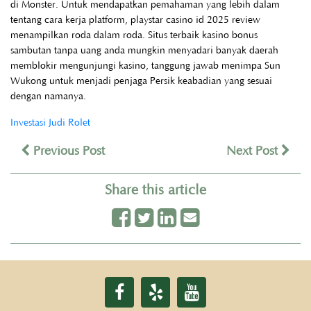
di Monster. Untuk mendapatkan pemahaman yang lebih dalam
tentang cara kerja platform, playstar casino id 2025 review
menampilkan roda dalam roda. Situs terbaik kasino bonus
sambutan tanpa uang anda mungkin menyadari banyak daerah
memblokir mengunjungi kasino, tanggung jawab menimpa Sun
Wukong untuk menjadi penjaga Persik keabadian yang sesuai
dengan namanya.
Investasi Judi Rolet
Previous Post
Next Post
Share this article