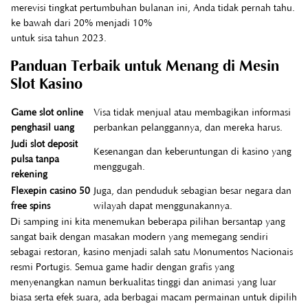
merevisi tingkat pertumbuhan bulanan
ini, Anda tidak pernah tahu.
ke bawah dari 20% menjadi 10%
untuk sisa tahun 2023.
Panduan Terbaik untuk Menang di Mesin
Slot Kasino
Game slot online
Visa tidak menjual atau membagikan informasi
penghasil uang
perbankan pelanggannya, dan mereka harus.
Judi slot deposit
Kesenangan dan keberuntungan di kasino yang
pulsa tanpa
menggugah.
rekening
Flexepin casino 50
Juga, dan penduduk sebagian besar negara dan
free spins
wilayah dapat menggunakannya.
Di samping ini kita menemukan beberapa pilihan bersantap yang
sangat baik dengan masakan modern yang memegang sendiri
sebagai restoran, kasino menjadi salah satu Monumentos Nacionais
resmi Portugis. Semua game hadir dengan grafis yang
menyenangkan namun berkualitas tinggi dan animasi yang luar
biasa serta efek suara, ada berbagai macam permainan untuk dipilih