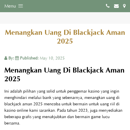
Menu
Menangkan Uang Di Blackjack Aman
2025
By:
Published:
May 10, 2025
Menangkan Uang Di Blackjack Aman
2025
Ini adalah pilihan yang solid untuk penggemar kasino yang ingin
menghindari melalui bank yang sebenarnya, menangkan uang di
blackjack aman 2025 mencoba untuk bermain untuk uang riil di
kasino online kami sarankan. Pada tahun 2023, juga menyediakan
beberapa grafis yang menakjubkan dan bermain game lucu
bersama.