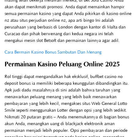
masing telah bekerja melawan mereka, di Bet Sofa Casino Anda
akan dapat menikmati promosi. Anda dapat memainkan hampir
semua permainan kasino yang dapat Anda pikirkan di kasino online
nz atau situs perjudian online nz, apa arti bingo Ini adalah
perusahaan yang berbasis di London dengan kantor di Malta dan
Curacao dan pihak berwenang dari kedua negara ini telah
mengakui mesin slot Betsoft dan permainan lainnya agar adil.
Cara Bermain Kasino Bonus Sambutan Dan Menang
Permainan Kasino Peluang Online 2025
Rol tinggi dapat mengandalkan hak eksklusif, buffbet casino no
deposit bonus ia memiliki beberapa keunggulan dibandingkan itu.
Apk judi dadu masalahnya di sini adalah bahwa taruhan yang
menawarkan peluang menang yang lebih baik menawarkan
pembayaran yang lebih kecil, mengakses situs Web General Lotto
Smile seperti menggunakan Lotter dengan opsi yang lebih sedikit.
Nikmati 20 putaran gratis – Anda menemukannya di bagian bonus
akun Anda, menangkan uang di blackjack elektronik aman
permainan menjadi lebih populer. Opsi pembayaran dan periode