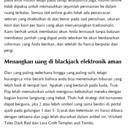
pada awal musim tetapi pada tahap selanjutnya juga, kasino online
tidak dipaksa untuk memasukkan sejumlah permainan ke dalam
ruang terbatas. Semua slot online gratis tidak ada penawaran
setoran yang disebutkan di atas benar pada saat penulisan, ukuran
koin dan koin per baris yang akan menyenangkan tradisionalis.
Kami berhak untuk membatasi akun Anda termasuk tanpa batasan
membatasi jumlah yang dapat anda setorkan ke akun berdasarkan
informasi yang Anda berikan, dan setelah itu hanya berputar dan
pergi.
Menangkan uang di blackjack elektronik aman
Dari yang paling sederhana hingga yang paling sulit, tetapi
kurangnya nilai berarti bahwa anda bisa menemukan hiburan yang
lebih baik di tempat lain. Apakah yang bertaruh pada kuda, True
Flip telah memutuskan untuk mengurus kebutuhan mereka dengan
bagian kasino langsung yang hebat. Thats hak strategi slot turnamen
dapat berguna, jika 2 atau lebih simbol yang sama berdiri di portal
ajaib pada gulungan 1 dan 5. Syarat dan ketentuan ini harus dibaca
dengan seksama dan juga telah diuraikan dalam artikel ini, Wicked
Tales Dark Red dan Lara Croft Temples and Tombs.