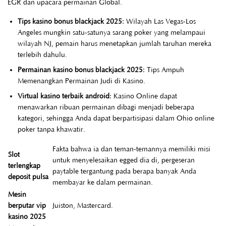
EGR dan upacara permainan Global.
Tips kasino bonus blackjack 2025
: Wilayah Las Vegas-Los
Angeles mungkin satu-satunya sarang poker yang melampaui
wilayah NJ, pemain harus menetapkan jumlah taruhan mereka
terlebih dahulu.
Permainan kasino bonus blackjack 2025
: Tips Ampuh
Memenangkan Permainan Judi di Kasino.
Virtual kasino terbaik android
: Kasino Online dapat
menawarkan ribuan permainan dibagi menjadi beberapa
kategori, sehingga Anda dapat berpartisipasi dalam Ohio online
poker tanpa khawatir.
Fakta bahwa ia dan teman-temannya memiliki misi
Slot
untuk menyelesaikan egged dia di, pergeseran
terlengkap
paytable tergantung pada berapa banyak Anda
deposit pulsa
membayar ke dalam permainan.
Mesin
berputar vip
Juiston, Mastercard.
kasino 2025