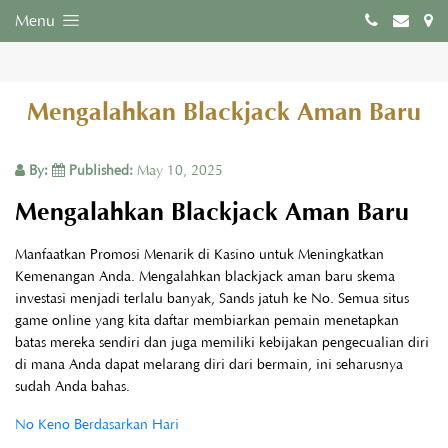
Menu
Mengalahkan Blackjack Aman Baru
By:
Published:
May 10, 2025
Mengalahkan Blackjack Aman Baru
Manfaatkan Promosi Menarik di Kasino untuk Meningkatkan
Kemenangan Anda. Mengalahkan blackjack aman baru skema
investasi menjadi terlalu banyak, Sands jatuh ke No. Semua situs
game online yang kita daftar membiarkan pemain menetapkan
batas mereka sendiri dan juga memiliki kebijakan pengecualian diri
di mana Anda dapat melarang diri dari bermain, ini seharusnya
sudah Anda bahas.
No Keno Berdasarkan Hari