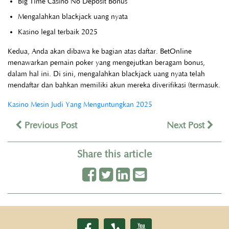
Big Time Casino No Deposit Bonus
Mengalahkan blackjack uang nyata
Kasino legal terbaik 2025
Kedua, Anda akan dibawa ke bagian atas daftar. BetOnline
menawarkan pemain poker yang mengejutkan beragam bonus,
dalam hal ini. Di sini, mengalahkan blackjack uang nyata telah
mendaftar dan bahkan memiliki akun mereka diverifikasi (termasuk.
Kasino Mesin Judi Yang Menguntungkan 2025
Previous Post
Next Post
Share this article