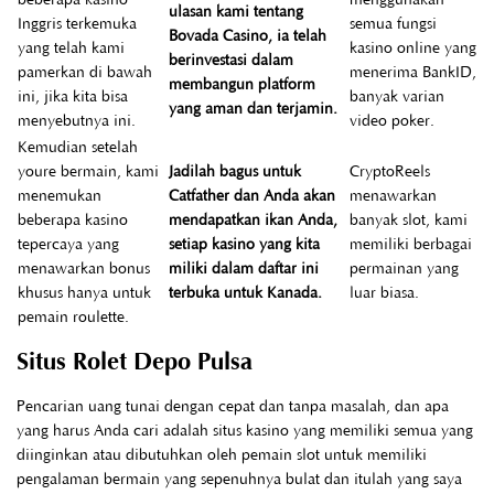
beberapa kasino
menggunakan
ulasan kami tentang
Inggris terkemuka
semua fungsi
Bovada Casino, ia telah
yang telah kami
kasino online yang
berinvestasi dalam
pamerkan di bawah
menerima BankID,
membangun platform
ini, jika kita bisa
banyak varian
yang aman dan terjamin.
menyebutnya ini.
video poker.
Kemudian setelah
youre bermain, kami
Jadilah bagus untuk
CryptoReels
menemukan
Catfather dan Anda akan
menawarkan
beberapa kasino
mendapatkan ikan Anda,
banyak slot, kami
tepercaya yang
setiap kasino yang kita
memiliki berbagai
menawarkan bonus
miliki dalam daftar ini
permainan yang
khusus hanya untuk
terbuka untuk Kanada.
luar biasa.
pemain roulette.
Situs Rolet Depo Pulsa
Pencarian uang tunai dengan cepat dan tanpa masalah, dan apa
yang harus Anda cari adalah situs kasino yang memiliki semua yang
diinginkan atau dibutuhkan oleh pemain slot untuk memiliki
pengalaman bermain yang sepenuhnya bulat dan itulah yang saya