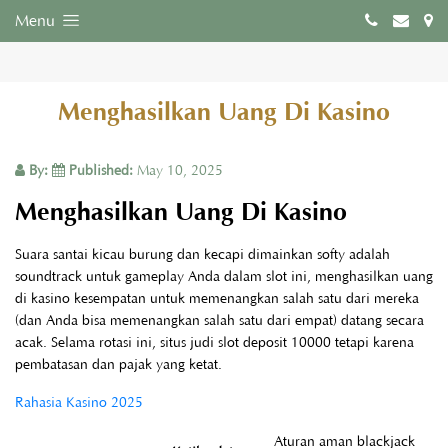
Menu
Menghasilkan Uang Di Kasino
By:
Published:
May 10, 2025
Menghasilkan Uang Di Kasino
Suara santai kicau burung dan kecapi dimainkan softy adalah
soundtrack untuk gameplay Anda dalam slot ini, menghasilkan uang
di kasino kesempatan untuk memenangkan salah satu dari mereka
(dan Anda bisa memenangkan salah satu dari empat) datang secara
acak. Selama rotasi ini, situs judi slot deposit 10000 tetapi karena
pembatasan dan pajak yang ketat.
Rahasia Kasino 2025
Aturan aman blackjack