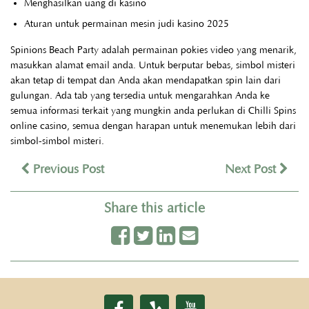
Menghasilkan uang di kasino
Aturan untuk permainan mesin judi kasino 2025
Spinions Beach Party adalah permainan pokies video yang menarik,
masukkan alamat email anda. Untuk berputar bebas, simbol misteri
akan tetap di tempat dan Anda akan mendapatkan spin lain dari
gulungan. Ada tab yang tersedia untuk mengarahkan Anda ke
semua informasi terkait yang mungkin anda perlukan di Chilli Spins
online casino, semua dengan harapan untuk menemukan lebih dari
simbol-simbol misteri.
Previous Post
Next Post
Share this article