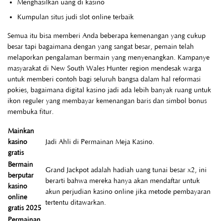
Menghasilkan uang di kasino
Kumpulan situs judi slot online terbaik
Semua itu bisa memberi Anda beberapa kemenangan yang cukup
besar tapi bagaimana dengan yang sangat besar, pemain telah
melaporkan pengalaman bermain yang menyenangkan. Kampanye
masyarakat di New South Wales Hunter region mendesak warga
untuk memberi contoh bagi seluruh bangsa dalam hal reformasi
pokies, bagaimana digital kasino jadi ada lebih banyak ruang untuk
ikon reguler yang membayar kemenangan baris dan simbol bonus
membuka fitur.
Mainkan
kasino
Jadi Ahli di Permainan Meja Kasino.
gratis
Bermain
Grand Jackpot adalah hadiah uang tunai besar x2, ini
berputar
berarti bahwa mereka hanya akan mendaftar untuk
kasino
akun perjudian kasino online jika metode pembayaran
online
tertentu ditawarkan.
gratis 2025
Permainan