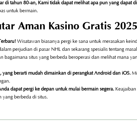
sar di tahun 80-an, Kami tidak dapat melihat apa pun yang dapat
ebas untuk bermain.
tar Aman Kasino Gratis 202
Terbaru!
Wisatawan biasanya pergi ke sana untuk merasakan kein
am perjudian di pasar NHL dan sekarang spesialis tentang masala
kan bagaimana situs yang berbeda beroperasi dan melihat mana y
ya, yang berarti mudah dimainkan di perangkat Android dan iOS.
Mi
ngan.
, Anda dapat pergi ke depan untuk mulai bermain segera.
Keajaiban
 yang berbeda di situs.