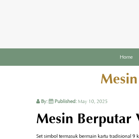
Home
Mesin 
By:
Published:
May 10, 2025
Mesin Berputar V
Set simbol termasuk bermain kartu tradisional 9