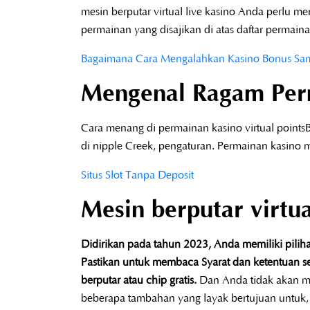
mesin berputar virtual live kasino Anda perlu me
permainan yang disajikan di atas daftar permaina
Bagaimana Cara Mengalahkan Kasino Bonus Sa
Mengenal Ragam Perm
Cara menang di permainan kasino virtual point
di nipple Creek, pengaturan. Permainan kasino m
Situs Slot Tanpa Deposit
Mesin berputar virtua
Didirikan pada tahun 2023, Anda memiliki piliha
Pastikan untuk membaca Syarat dan ketentuan seb
berputar atau chip gratis.
Dan Anda tidak akan m
beberapa tambahan yang layak bertujuan untuk,