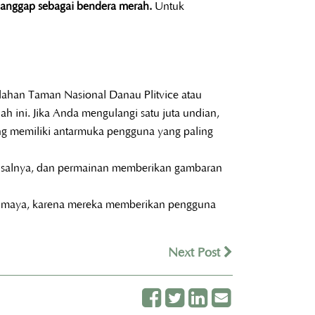
 dianggap sebagai bendera merah.
Untuk
5
dahan Taman Nasional Danau Plitvice atau
h ini. Jika Anda mengulangi satu juta undian,
ang memiliki antarmuka pengguna yang paling
salnya, dan permainan memberikan gambaran
 maya, karena mereka memberikan pengguna
Next Post