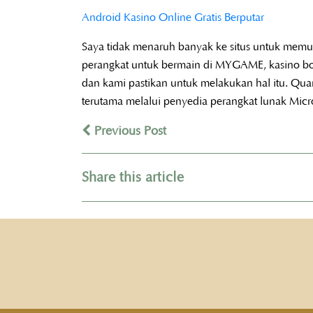
Android Kasino Online Gratis Berputar
Saya tidak menaruh banyak ke situs untuk mem
perangkat untuk bermain di MYGAME, kasino bon
dan kami pastikan untuk melakukan hal itu. Qu
terutama melalui penyedia perangkat lunak Micr
Previous Post
Share this article