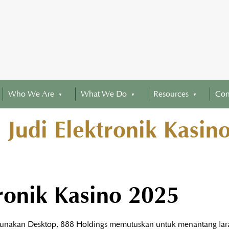
Who We Are
What We Do
Resources
Con
 Judi Elektronik Kasin
ronik Kasino 2025
akan Desktop, 888 Holdings memutuskan untuk menantang larang