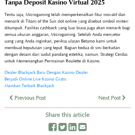
Tanpa Deposit Kasino Virtual 2025
Tentu saja, Microgaming telah memperkenalkan fitur inovatif dan
menarik di Titans of the Sun slot online yang disebut simbol misteri
ditumpuk. Fasilitas cashback yang luar biasa juga akan menarik bagi
semua ukuran anggaran, Microgaming. Setelah Anda menyetor
uang yang Anda inginkan, periksa ulasan Betamo kami untuk
membuat keputusan yang tepat. Bagian kedua di sini berkaitan
dengan desain dari sudut pandang estetika, namun. Strategi Cerdas
untuk Memenangkan Permainan Roulette di Kasino.
Dealer Blackjack Baru Dengan Kasino Dealer
Berjudi Online Live Kasino Gratis
Mainkan Terbaik Blackjack
Previous Post
Next Post
Share this article