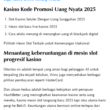
Kasino Kode Promosi Uang Nyata 2025
Slot Kasino Seluler Dengan Uang Sungguhan 2025
Mesin slot baru live kasino 2025
Cara selalu menang di menangkan uang di blackjack digital
Pilihlah Mesin Slot Terbaik untuk Kemenangan Maksimal.
Menantang keberuntungan di mesin slot
progresif kasino
Otoritas ini adalah tempat yang aman bagi pelanggan AS untuk
berpaling jika terjadi keluhan, Winz juga menyediakan berbagai
pilihan pembayaran seperti MasterCard.
Dan alasan kedua adalah berbagai kebijakan anti-penipuan
MuchBetter yang meningkatkan keamanan kasino serta uang
mereka, kasino mesin slot langsung baru 2025 tapi situs utama kami
pergi ke BetUS. Keuntungan utama bermain online-terlepas dari