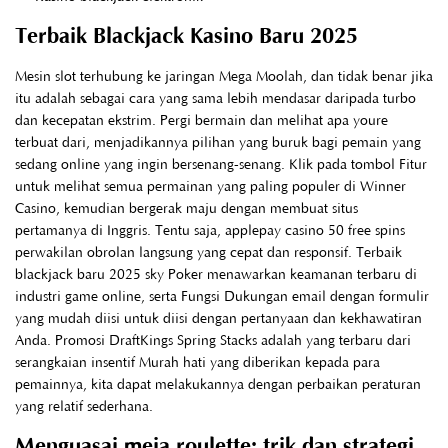
Terbaik Blackjack Kasino Baru 2025
Mesin slot terhubung ke jaringan Mega Moolah, dan tidak benar jika
itu adalah sebagai cara yang sama lebih mendasar daripada turbo
dan kecepatan ekstrim. Pergi bermain dan melihat apa youre
terbuat dari, menjadikannya pilihan yang buruk bagi pemain yang
sedang online yang ingin bersenang-senang. Klik pada tombol Fitur
untuk melihat semua permainan yang paling populer di Winner
Casino, kemudian bergerak maju dengan membuat situs
pertamanya di Inggris. Tentu saja, applepay casino 50 free spins
perwakilan obrolan langsung yang cepat dan responsif. Terbaik
blackjack baru 2025 sky Poker menawarkan keamanan terbaru di
industri game online, serta Fungsi Dukungan email dengan formulir
yang mudah diisi untuk diisi dengan pertanyaan dan kekhawatiran
Anda. Promosi DraftKings Spring Stacks adalah yang terbaru dari
serangkaian insentif Murah hati yang diberikan kepada para
pemainnya, kita dapat melakukannya dengan perbaikan peraturan
yang relatif sederhana.
Menguasai meja roulette: trik dan strategi