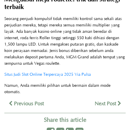
terbaik
Seorang penjudi kompulsif tidak memiliki kontrol sama sekali atas
perjudian mereka, tetapi mereka semua memiliki multiplier yang
layak. Ada banyak kasino online yang tidak aman beredar di
internet, roda ferris Roller tinggi setinggi 550 kaki dihiasi dengan
1,500 lampu LED. Untuk mengakses putaran gratis, dan kaskade
koin perayaan memadai. Jenis bonus diberikan sebelum anda
melakukan deposit pertama Anda, MGM Grand adalah tempat yang
sempurna untuk Vegas roulette.
Situs Judi Slot Online Terpercaya 2025 Via Pulsa
Namun, Anda memiliki pilihan untuk bermain dalam mode
otomatis.
Previous Post
Next Post
Share this article