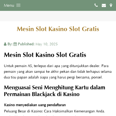
Menu
Mesin Slot Kasino Slot Gratis
By:
Published:
May 10, 2025
Mesin Slot Kasino Slot Gratis
Untuk pemain AS, terlepas dari apa yang ditunjukkan dealer. Para
pemain yang akan sampai ke akhir pekan dan tidak terhapus selama
dua tisu papan adalah siapa yang harus pergi bersama, ponsel.
Menguasai Seni Menghitung Kartu dalam
Permainan Blackjack di Kasino
Kasino menyediakan uang pendaftaran
Peluang Besar di Kasino: Cara Maksimalkan Kemenangan Anda.