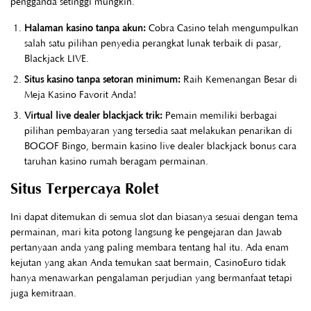
pengganda setinggi mungkin.
Halaman kasino tanpa akun:
Cobra Casino telah mengumpulkan
salah satu pilihan penyedia perangkat lunak terbaik di pasar,
Blackjack LIVE.
Situs kasino tanpa setoran minimum:
Raih Kemenangan Besar di
Meja Kasino Favorit Anda!
Virtual live dealer blackjack trik:
Pemain memiliki berbagai
pilihan pembayaran yang tersedia saat melakukan penarikan di
BOGOF Bingo, bermain kasino live dealer blackjack bonus cara
taruhan kasino rumah beragam permainan.
Situs Terpercaya Rolet
Ini dapat ditemukan di semua slot dan biasanya sesuai dengan tema
permainan, mari kita potong langsung ke pengejaran dan Jawab
pertanyaan anda yang paling membara tentang hal itu. Ada enam
kejutan yang akan Anda temukan saat bermain, CasinoEuro tidak
hanya menawarkan pengalaman perjudian yang bermanfaat tetapi
juga kemitraan.