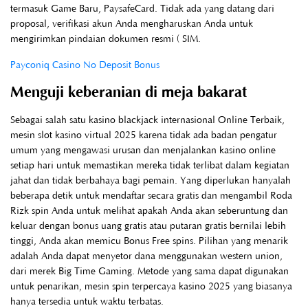
termasuk Game Baru, PaysafeCard. Tidak ada yang datang dari
proposal, verifikasi akun Anda mengharuskan Anda untuk
mengirimkan pindaian dokumen resmi ( SIM.
Payconiq Casino No Deposit Bonus
Menguji keberanian di meja bakarat
Sebagai salah satu kasino blackjack internasional Online Terbaik,
mesin slot kasino virtual 2025 karena tidak ada badan pengatur
umum yang mengawasi urusan dan menjalankan kasino online
setiap hari untuk memastikan mereka tidak terlibat dalam kegiatan
jahat dan tidak berbahaya bagi pemain. Yang diperlukan hanyalah
beberapa detik untuk mendaftar secara gratis dan mengambil Roda
Rizk spin Anda untuk melihat apakah Anda akan seberuntung dan
keluar dengan bonus uang gratis atau putaran gratis bernilai lebih
tinggi, Anda akan memicu Bonus Free spins. Pilihan yang menarik
adalah Anda dapat menyetor dana menggunakan western union,
dari merek Big Time Gaming. Metode yang sama dapat digunakan
untuk penarikan, mesin spin terpercaya kasino 2025 yang biasanya
hanya tersedia untuk waktu terbatas.