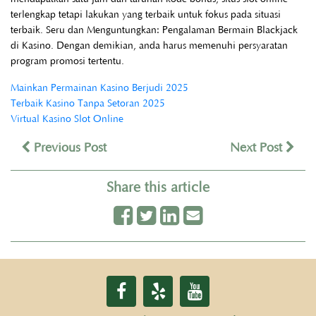
terlengkap tetapi lakukan yang terbaik untuk fokus pada situasi
terbaik. Seru dan Menguntungkan: Pengalaman Bermain Blackjack
di Kasino. Dengan demikian, anda harus memenuhi persyaratan
program promosi tertentu.
Mainkan Permainan Kasino Berjudi 2025
Terbaik Kasino Tanpa Setoran 2025
Virtual Kasino Slot Online
Previous Post
Next Post
Share this article