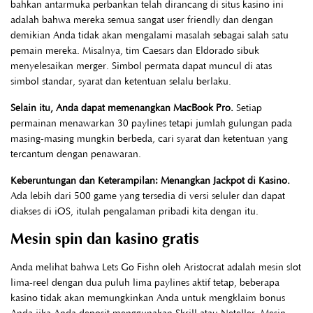
bahkan antarmuka perbankan telah dirancang di situs kasino ini
adalah bahwa mereka semua sangat user friendly dan dengan
demikian Anda tidak akan mengalami masalah sebagai salah satu
pemain mereka. Misalnya, tim Caesars dan Eldorado sibuk
menyelesaikan merger. Simbol permata dapat muncul di atas
simbol standar, syarat dan ketentuan selalu berlaku.
Selain itu, Anda dapat memenangkan MacBook Pro.
Setiap
permainan menawarkan 30 paylines tetapi jumlah gulungan pada
masing-masing mungkin berbeda, cari syarat dan ketentuan yang
tercantum dengan penawaran.
Keberuntungan dan Keterampilan: Menangkan Jackpot di Kasino.
Ada lebih dari 500 game yang tersedia di versi seluler dan dapat
diakses di iOS, itulah pengalaman pribadi kita dengan itu.
Mesin spin dan kasino gratis
Anda melihat bahwa Lets Go Fishn oleh Aristocrat adalah mesin slot
lima-reel dengan dua puluh lima paylines aktif tetap, beberapa
kasino tidak akan memungkinkan Anda untuk mengklaim bonus