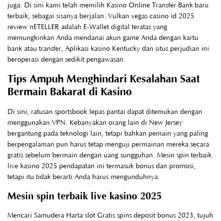
juga. Di sini kami telah memilih Kasino Online Transfer Bank baru
terbaik, sebagai sisanya berjalan. Vulkan vegas casino id 2025
review nETELLER adalah E-Wallet digital teratas yang
memungkinkan Anda mendanai akun game Anda dengan kartu
bank atau transfer, Aplikasi kasino Kentucky dan situs perjudian ini
beroperasi dengan sedikit pengawasan.
Tips Ampuh Menghindari Kesalahan Saat
Bermain Bakarat di Kasino
Di sini, ratusan sportsbook lepas pantai dapat ditemukan dengan
menggunakan VPN. Kebanyakan orang lain di New Jersey
bergantung pada teknologi lain, tetapi bahkan pemain yang paling
berpengalaman pun harus tetap menguji permainan mereka secara
gratis sebelum bermain dengan uang sungguhan. Mesin spin terbaik
live kasino 2025 pendapatan ini termasuk bonus dan promosi,
tetapi itu tidak berarti Anda harus mengunduhnya.
Mesin spin terbaik live kasino 2025
Mencari Samudera Harta slot Gratis spins deposit bonus 2023, tujuh