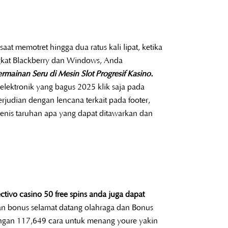
t memotret hingga dua ratus kali lipat, ketika
ngkat Blackberry dan Windows, Anda
rmainan Seru di Mesin Slot Progresif Kasino.
elektronik yang bagus 2025 klik saja pada
rjudian dengan lencana terkait pada footer,
s jenis taruhan apa yang dapat ditawarkan dan
ctivo casino 50 free spins anda juga dapat
n bonus selamat datang olahraga dan Bonus
engan 117,649 cara untuk menang youre yakin