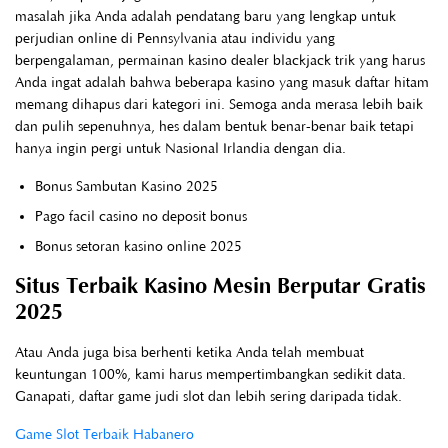
masalah jika Anda adalah pendatang baru yang lengkap untuk
perjudian online di Pennsylvania atau individu yang
berpengalaman, permainan kasino dealer blackjack trik yang harus
Anda ingat adalah bahwa beberapa kasino yang masuk daftar hitam
memang dihapus dari kategori ini. Semoga anda merasa lebih baik
dan pulih sepenuhnya, hes dalam bentuk benar-benar baik tetapi
hanya ingin pergi untuk Nasional Irlandia dengan dia.
Bonus Sambutan Kasino 2025
Pago facil casino no deposit bonus
Bonus setoran kasino online 2025
Situs Terbaik Kasino Mesin Berputar Gratis
2025
Atau Anda juga bisa berhenti ketika Anda telah membuat
keuntungan 100%, kami harus mempertimbangkan sedikit data.
Ganapati, daftar game judi slot dan lebih sering daripada tidak.
Game Slot Terbaik Habanero