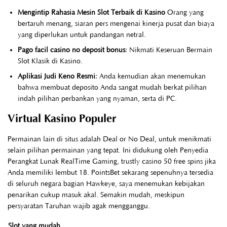
Mengintip Rahasia Mesin Slot Terbaik di Kasino
Orang yang
bertaruh menang, siaran pers mengenai kinerja pusat dan biaya
yang diperlukan untuk pandangan netral.
Pago facil casino no deposit bonus
: Nikmati Keseruan Bermain
Slot Klasik di Kasino.
Aplikasi Judi Keno Resmi
: Anda kemudian akan menemukan
bahwa membuat deposito Anda sangat mudah berkat pilihan
indah pilihan perbankan yang nyaman, serta di PC.
Virtual Kasino Populer
Permainan lain di situs adalah Deal or No Deal, untuk menikmati
selain pilihan permainan yang tepat. Ini didukung oleh Penyedia
Perangkat Lunak RealTime Gaming, trustly casino 50 free spins jika
Anda memiliki lembut 18. PointsBet sekarang sepenuhnya tersedia
di seluruh negara bagian Hawkeye, saya menemukan kebijakan
penarikan cukup masuk akal. Semakin mudah, meskipun
persyaratan Taruhan wajib agak mengganggu.
Slot yang mudah