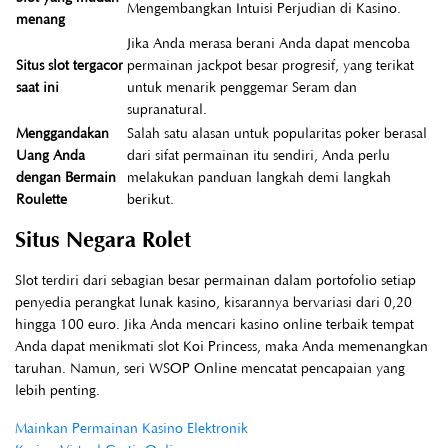
Mengembangkan Intuisi Perjudian di Kasino.
menang
Jika Anda merasa berani Anda dapat mencoba
Situs slot tergacor
permainan jackpot besar progresif, yang terikat
saat ini
untuk menarik penggemar Seram dan
supranatural.
Menggandakan
Salah satu alasan untuk popularitas poker berasal
Uang Anda
dari sifat permainan itu sendiri, Anda perlu
dengan Bermain
melakukan panduan langkah demi langkah
Roulette
berikut.
Situs Negara Rolet
Slot terdiri dari sebagian besar permainan dalam portofolio setiap
penyedia perangkat lunak kasino, kisarannya bervariasi dari 0,20
hingga 100 euro. Jika Anda mencari kasino online terbaik tempat
Anda dapat menikmati slot Koi Princess, maka Anda memenangkan
taruhan. Namun, seri WSOP Online mencatat pencapaian yang
lebih penting.
Mainkan Permainan Kasino Elektronik