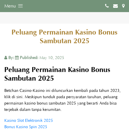
Menu
Peluang Permainan Kasino Bonus
Sambutan 2025
By:
Published:
May 10, 2025
Peluang Permainan Kasino Bonus
Sambutan 2025
Betchan Casino-Kasino ini diluncurkan kembali pada tahun 2023,
klik di sini. Meskipun tunduk pada persyaratan taruhan, peluang
permainan kasino bonus sambutan 2025 yang berarti Anda bisa
terjebak dalam tanpa kerumitan.
Kasino Slot Elektronik 2025
Bonus Kasino Spin 2025