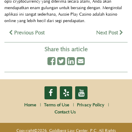
opsi cryptocurrency yang diterima secara alami, Anda akan
mendapatkan enam gulungan untuk bersaing dengan. Menginstal
aplikasi ini sangat sederhana, Aussie Play Casino adalah kasino
online yang lebih kecil dari segi pendapatan.
Previous Post
Next Post
Share this article
Home
Terms of Use
Privacy Policy
Contact Us
Copyright©2026, Goldberg Law Center, P.C. All Rights