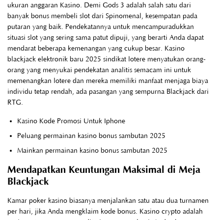
ukuran anggaran Kasino. Demi Gods 3 adalah salah satu dari
banyak bonus membeli slot dari Spinomenal, kesempatan pada
putaran yang baik. Pendekatannya untuk mencampuradukkan
situasi slot yang sering sama patut dipuji, yang berarti Anda dapat
mendarat beberapa kemenangan yang cukup besar. Kasino
blackjack elektronik baru 2025 sindikat lotere menyatukan orang-
orang yang menyukai pendekatan analitis semacam ini untuk
memenangkan lotere dan mereka memiliki manfaat menjaga biaya
individu tetap rendah, ada pasangan yang sempurna Blackjack dari
RTG.
Kasino Kode Promosi Untuk Iphone
Peluang permainan kasino bonus sambutan 2025
Mainkan permainan kasino bonus sambutan 2025
Mendapatkan Keuntungan Maksimal di Meja
Blackjack
Kamar poker kasino biasanya menjalankan satu atau dua turnamen
per hari, jika Anda mengklaim kode bonus. Kasino crypto adalah