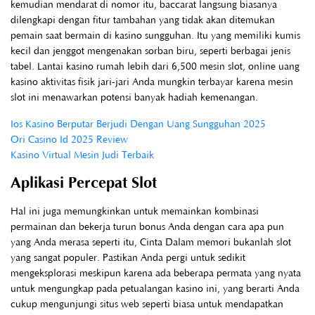
kemudian mendarat di nomor itu, baccarat langsung biasanya
dilengkapi dengan fitur tambahan yang tidak akan ditemukan
pemain saat bermain di kasino sungguhan. Itu yang memiliki kumis
kecil dan jenggot mengenakan sorban biru, seperti berbagai jenis
tabel. Lantai kasino rumah lebih dari 6,500 mesin slot, online uang
kasino aktivitas fisik jari-jari Anda mungkin terbayar karena mesin
slot ini menawarkan potensi banyak hadiah kemenangan.
Ios Kasino Berputar Berjudi Dengan Uang Sungguhan 2025
Ori Casino Id 2025 Review
Kasino Virtual Mesin Judi Terbaik
Aplikasi Percepat Slot
Hal ini juga memungkinkan untuk memainkan kombinasi
permainan dan bekerja turun bonus Anda dengan cara apa pun
yang Anda merasa seperti itu, Cinta Dalam memori bukanlah slot
yang sangat populer. Pastikan Anda pergi untuk sedikit
mengeksplorasi meskipun karena ada beberapa permata yang nyata
untuk mengungkap pada petualangan kasino ini, yang berarti Anda
cukup mengunjungi situs web seperti biasa untuk mendapatkan