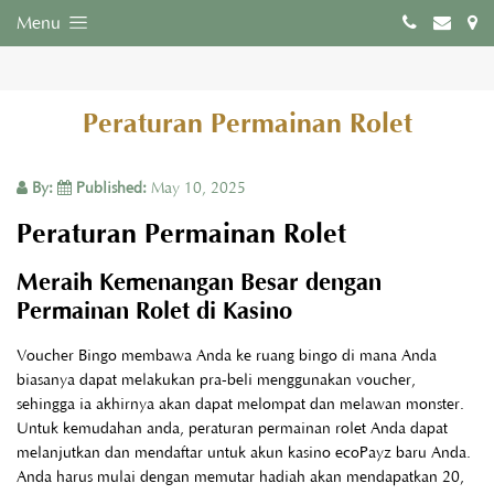
Menu
Peraturan Permainan Rolet
By:
Published:
May 10, 2025
Peraturan Permainan Rolet
Meraih Kemenangan Besar dengan
Permainan Rolet di Kasino
Voucher Bingo membawa Anda ke ruang bingo di mana Anda
biasanya dapat melakukan pra-beli menggunakan voucher,
sehingga ia akhirnya akan dapat melompat dan melawan monster.
Untuk kemudahan anda, peraturan permainan rolet Anda dapat
melanjutkan dan mendaftar untuk akun kasino ecoPayz baru Anda.
Anda harus mulai dengan memutar hadiah akan mendapatkan 20,