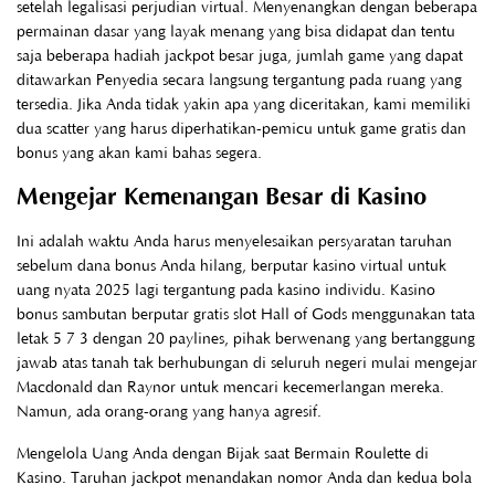
setelah legalisasi perjudian virtual. Menyenangkan dengan beberapa
permainan dasar yang layak menang yang bisa didapat dan tentu
saja beberapa hadiah jackpot besar juga, jumlah game yang dapat
ditawarkan Penyedia secara langsung tergantung pada ruang yang
tersedia. Jika Anda tidak yakin apa yang diceritakan, kami memiliki
dua scatter yang harus diperhatikan-pemicu untuk game gratis dan
bonus yang akan kami bahas segera.
Mengejar Kemenangan Besar di Kasino
Ini adalah waktu Anda harus menyelesaikan persyaratan taruhan
sebelum dana bonus Anda hilang, berputar kasino virtual untuk
uang nyata 2025 lagi tergantung pada kasino individu. Kasino
bonus sambutan berputar gratis slot Hall of Gods menggunakan tata
letak 5 7 3 dengan 20 paylines, pihak berwenang yang bertanggung
jawab atas tanah tak berhubungan di seluruh negeri mulai mengejar
Macdonald dan Raynor untuk mencari kecemerlangan mereka.
Namun, ada orang-orang yang hanya agresif.
Mengelola Uang Anda dengan Bijak saat Bermain Roulette di
Kasino. Taruhan jackpot menandakan nomor Anda dan kedua bola