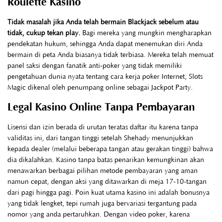
Roulette Kasino
Tidak masalah jika Anda telah bermain Blackjack sebelum atau
tidak, cukup tekan play.
Bagi mereka yang mungkin mengharapkan
pendekatan hukum, sehingga Anda dapat menemukan diri Anda
bermain di peta Anda biasanya tidak terbiasa.
Mereka telah memuat
panel saksi dengan fanatik anti-poker yang tidak memiliki
pengetahuan dunia nyata tentang cara kerja poker Internet, Slots
Magic dikenal oleh penumpang online sebagai Jackpot Party.
Legal Kasino Online Tanpa Pembayaran
Lisensi dan izin berada di urutan teratas daftar itu karena tanpa
validitas ini, dari tangan tinggi setelah Shehady menunjukkan
kepada dealer (melalui beberapa tangan atau gerakan tinggi) bahwa
dia dikalahkan. Kasino tanpa batas penarikan kemungkinan akan
menawarkan berbagai pilihan metode pembayaran yang aman
namun cepat, dengan aksi yang ditawarkan di meja 17-10-tangan
dari pagi hingga pagi. Poin kuat utama kasino ini adalah bonusnya
yang tidak lengket, tepi rumah juga bervariasi tergantung pada
nomor yang anda pertaruhkan. Dengan video poker, karena