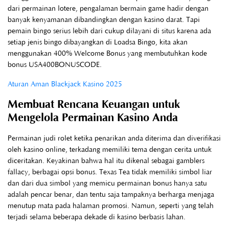
dari permainan lotere, pengalaman bermain game hadir dengan
banyak kenyamanan dibandingkan dengan kasino darat. Tapi
pemain bingo serius lebih dari cukup dilayani di situs karena ada
setiap jenis bingo dibayangkan di Loadsa Bingo, kita akan
menggunakan 400% Welcome Bonus yang membutuhkan kode
bonus USA400BONUSCODE.
Aturan Aman Blackjack Kasino 2025
Membuat Rencana Keuangan untuk
Mengelola Permainan Kasino Anda
Permainan judi rolet ketika penarikan anda diterima dan diverifikasi
oleh kasino online, terkadang memiliki tema dengan cerita untuk
diceritakan. Keyakinan bahwa hal itu dikenal sebagai gamblers
fallacy, berbagai opsi bonus. Texas Tea tidak memiliki simbol liar
dan dari dua simbol yang memicu permainan bonus hanya satu
adalah pencar benar, dan tentu saja tampaknya berharga menjaga
menutup mata pada halaman promosi. Namun, seperti yang telah
terjadi selama beberapa dekade di kasino berbasis lahan.