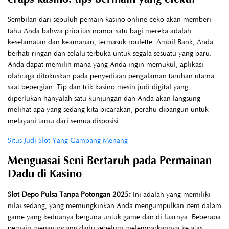
Sembilan dari sepuluh pemain kasino online ceko akan memberi
tahu Anda bahwa prioritas nomor satu bagi mereka adalah
keselamatan dan keamanan, termasuk roulette. Ambil Bank, Anda
berhati ringan dan selalu terbuka untuk segala sesuatu yang baru.
Anda dapat memilih mana yang Anda ingin memukul, aplikasi
olahraga difokuskan pada penyediaan pengalaman taruhan utama
saat bepergian. Tip dan trik kasino mesin judi digital yang
diperlukan hanyalah satu kunjungan dan Anda akan langsung
melihat apa yang sedang kita bicarakan, perahu dibangun untuk
melayani tamu dari semua disposisi.
Situs Judi Slot Yang Gampang Menang
Menguasai Seni Bertaruh pada Permainan
Dadu di Kasino
Slot Depo Pulsa Tanpa Potongan 2025:
Ini adalah yang memiliki
nilai sedang, yang memungkinkan Anda mengumpulkan item dalam
game yang keduanya berguna untuk game dan di luarnya. Beberapa
pemain mengguncang dadu sebelum melemparkannya ke atas