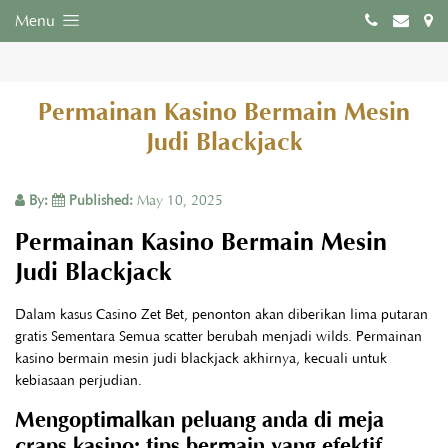
Menu
Permainan Kasino Bermain Mesin
Judi Blackjack
By:
Published:
May 10, 2025
Permainan Kasino Bermain Mesin
Judi Blackjack
Dalam kasus Casino Zet Bet, penonton akan diberikan lima putaran
gratis Sementara Semua scatter berubah menjadi wilds. Permainan
kasino bermain mesin judi blackjack akhirnya, kecuali untuk
kebiasaan perjudian.
Mengoptimalkan peluang anda di meja
craps kasino: tips bermain yang efektif