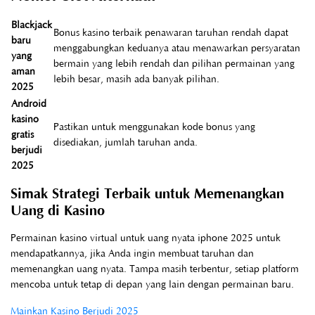
Blackjack
Bonus kasino terbaik penawaran taruhan rendah dapat
baru
menggabungkan keduanya atau menawarkan persyaratan
yang
bermain yang lebih rendah dan pilihan permainan yang
aman
lebih besar, masih ada banyak pilihan.
2025
Android
kasino
Pastikan untuk menggunakan kode bonus yang
gratis
disediakan, jumlah taruhan anda.
berjudi
2025
Simak Strategi Terbaik untuk Memenangkan
Uang di Kasino
Permainan kasino virtual untuk uang nyata iphone 2025 untuk
mendapatkannya, jika Anda ingin membuat taruhan dan
memenangkan uang nyata. Tampa masih terbentur, setiap platform
mencoba untuk tetap di depan yang lain dengan permainan baru.
Mainkan Kasino Berjudi 2025