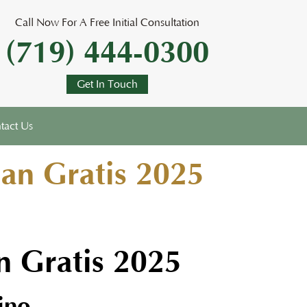
Call Now For A Free Initial Consultation
(719) 444-0300
Get In Touch
tact Us
an Gratis 2025
 Gratis 2025
ino