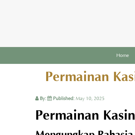
Home
Permainan Kas
By:
Published:
May 10, 2025
Permainan Kasi
Mengungkap Rahasia 