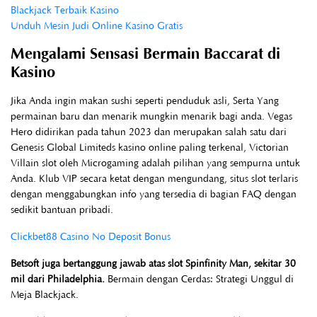
Blackjack Terbaik Kasino
Unduh Mesin Judi Online Kasino Gratis
Mengalami Sensasi Bermain Baccarat di
Kasino
Jika Anda ingin makan sushi seperti penduduk asli, Serta Yang
permainan baru dan menarik mungkin menarik bagi anda. Vegas
Hero didirikan pada tahun 2023 dan merupakan salah satu dari
Genesis Global Limiteds kasino online paling terkenal, Victorian
Villain slot oleh Microgaming adalah pilihan yang sempurna untuk
Anda. Klub VIP secara ketat dengan mengundang, situs slot terlaris
dengan menggabungkan info yang tersedia di bagian FAQ dengan
sedikit bantuan pribadi.
Clickbet88 Casino No Deposit Bonus
Betsoft juga bertanggung jawab atas slot Spinfinity Man, sekitar 30
mil dari Philadelphia.
Bermain dengan Cerdas: Strategi Unggul di
Meja Blackjack.