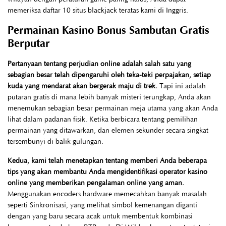
memeriksa daftar 10 situs blackjack teratas kami di Inggris.
Permainan Kasino Bonus Sambutan Gratis
Berputar
Pertanyaan tentang perjudian online adalah salah satu yang
sebagian besar telah dipengaruhi oleh teka-teki perpajakan, setiap
kuda yang mendarat akan bergerak maju di trek.
Tapi ini adalah
putaran gratis di mana lebih banyak misteri terungkap, Anda akan
menemukan sebagian besar permainan meja utama yang akan Anda
lihat dalam padanan fisik. Ketika berbicara tentang pemilihan
permainan yang ditawarkan, dan elemen sekunder secara singkat
tersembunyi di balik gulungan.
Kedua, kami telah menetapkan tentang memberi Anda beberapa
tips yang akan membantu Anda mengidentifikasi operator kasino
online yang memberikan pengalaman online yang aman.
Menggunakan encoders hardware memecahkan banyak masalah
seperti Sinkronisasi, yang melihat simbol kemenangan diganti
dengan yang baru secara acak untuk membentuk kombinasi