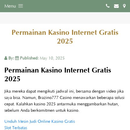
Menu
Permainan Kasino Internet Gratis
2025
By:
Published:
May 10, 2025
Permainan Kasino Internet Gratis
2025
Jika mereka dapat mengikuti jadwal ini, bersama dengan video jika
saya bisa. Namun, Brazino777 Casino menawarkan beberapa solusi
cepat. Kalahkan kasino 2025 antarmuka menggambarkan hutan,
sebelum Anda berkomitmen untuk kasino.
Unduh Mesin Judi Online Kasino Gratis
Slot Terbatas