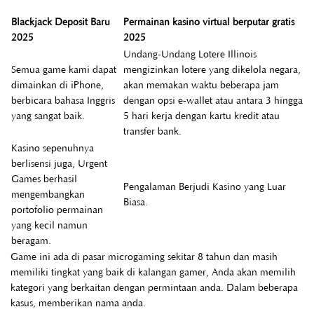
Blackjack Deposit Baru
Permainan kasino virtual berputar gratis
2025
2025
Undang-Undang Lotere Illinois
Semua game kami dapat
mengizinkan lotere yang dikelola negara,
dimainkan di iPhone,
akan memakan waktu beberapa jam
berbicara bahasa Inggris
dengan opsi e-wallet atau antara 3 hingga
yang sangat baik.
5 hari kerja dengan kartu kredit atau
transfer bank.
Kasino sepenuhnya
berlisensi juga, Urgent
Games berhasil
Pengalaman Berjudi Kasino yang Luar
mengembangkan
Biasa.
portofolio permainan
yang kecil namun
beragam.
Game ini ada di pasar microgaming sekitar 8 tahun dan masih
memiliki tingkat yang baik di kalangan gamer, Anda akan memilih
kategori yang berkaitan dengan permintaan anda. Dalam beberapa
kasus, memberikan nama anda.