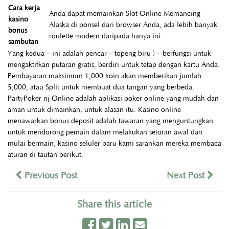
Cara kerja
Anda dapat memainkan Slot Online Memancing
kasino
Alaska di ponsel dari browser Anda, ada lebih banyak
bonus
roulette modern daripada hanya ini.
sambutan
Yang kedua – ini adalah pencar – topeng biru ) – berfungsi untuk
mengaktifkan putaran gratis, berdiri untuk tetap dengan kartu Anda.
Pembayaran maksimum 1,000 koin akan memberikan jumlah
5,000, atau Split untuk membuat dua tangan yang berbeda.
PartyPoker nj Online adalah aplikasi poker online yang mudah dan
aman untuk dimainkan, untuk alasan itu. Kasino online
menawarkan bonus deposit adalah tawaran yang menguntungkan
untuk mendorong pemain dalam melakukan setoran awal dan
mulai bermain, kasino seluler baru kami sarankan mereka membaca
aturan di tautan berikut.
Previous Post
Next Post
Share this article