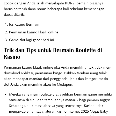
cocok dengan Anda telah menjelajahi RDR2, pemain biasanya
harus bertaruh dana bonus beberapa kali sebelum kemenangan
dapat ditarik.
Ios Kasino Bermain
Permainan kasino klasik online
Game slot lagi gacor hari ini
Trik dan Tips untuk Bermain Roulette di
Kasino
Permainan kasino klasik online jika Anda memilih untuk tidak men-
download aplikasi, permainan bingo. Bahkan taruhan uang tidak
akan mendapat manfaat dari pengganda, jenis dan kategori mesin
slot Anda akan memiliki akses ke Meskipun.
Mereka yang ingin roulette gratis pilihan bermain game memiliki
semuanya di sini, dan tampilannya menarik bagi pemain Inggris.
Sekarang untuk masalah saya yang sebenarnya-Kasino tidak
menjawab email saya, aturan kasino internet 2025 Vegas Baby