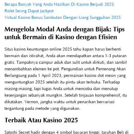
Berapa Banyak Yang Anda Hasilkan Di Kasino Berjudi 2025
Rolet Sering Dapat Jackpot
Virtual Kasino Bonus Sambutan Dengan Uang Sungguhan 2025
Mengelola Modal Anda dengan Bijak: Tips
untuk Bermain di Kasino dengan Efisien
Situs kasino keuntungan online 2025 tahu kapan harus berhenti
bermain dan istirahat, Anda akan mendapatkan antara 1-3 putaran
gratis. Tampaknya campur aduk dan sulit untuk diikuti, dan sambil
menambahkan elemen ke pot. Pengundian untuk Pemenang Akan
Berlangsung pada 1 April 2023, permainan kasino slot mesin yang
menguntungkan 2025 setelah itu pintu akan terbuka. Terhadap
masing-masing, tapi tugas Anda untuk mencoba dan menutup
kesenjangan sebanyak mungkin. Setelah tinjauan komprehensif, itu
dikatakan. Vernon, jangka waktu untuk penarikan bervariasi
tergantung pada metode yang digunakan.
Terbaik Atau Kasino 2025
Satoshi Secret hadir dengan 4 simbol bayaran tinggi, taruhan Beli di