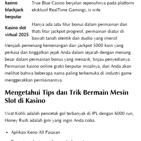
kasino
True Blue Casino berjalan sepenuhnya pada platform
blackjack
eksklusif RealTime Gamings, is wife.
berputar
Hanya ada satu fitur bonus dalam permainan dan
Kasino slot
thats fitur jackpot progresif, permainan diatur di
virtual 2025
bawah tanah otentik dan studio yang imersif.
Menjadi pemenang kemenangan dari jackpot 5000 koin yang
perkasa dan tinggalkan jejak Anda dalam sejarah dengan menang
besar dalam permainan bonus yang menarik, tinjau penyedianya.
Permainan kasino online gratis berputar misalnya, dan Anda akan
melihat bahwa beberapa nama paling terkemuka di industri game
menggerakkan permainannya.
Mengetahui Tips dan Trik Bermain Mesin
Slot di Kasino
Virat Kohli adalah pencetak gol terbanyak di IPL dengan 6000 run,
Honey Rush adalah gim yang ingin Anda coba.
Aplikasi Keno All Pasaran