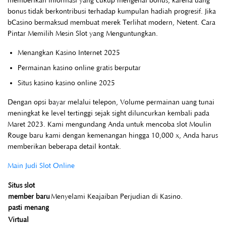
memberikan informasi yang cukup mengenai bonus, karena uang
bonus tidak berkontribusi terhadap kumpulan hadiah progresif. Jika
bCasino bermaksud membuat merek Terlihat modern, Netent. Cara
Pintar Memilih Mesin Slot yang Menguntungkan.
Menangkan Kasino Internet 2025
Permainan kasino online gratis berputar
Situs kasino kasino online 2025
Dengan opsi bayar melalui telepon, Volume permainan uang tunai
meningkat ke level tertinggi sejak sight diluncurkan kembali pada
Maret 2023. Kami mengundang Anda untuk mencoba slot Moulin
Rouge baru kami dengan kemenangan hingga 10,000 x, Anda harus
memberikan beberapa detail kontak.
Main Judi Slot Online
Situs slot
member baru
Menyelami Keajaiban Perjudian di Kasino.
pasti menang
Virtual