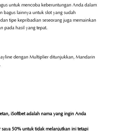
g bagus untuk mencoba keberuntungan Anda dalam
an bagus lainnya untuk slot yang sudah
dan tipe kepribadian seseorang juga memainkan
n pada hasil yang tepat.
payline dengan Multiplier ditunjukkan, Mandarin
.
an, iSoftbet adalah nama yang ingin Anda
aya 50% untuk tidak melanjutkan ini tetapi