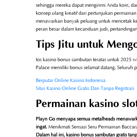
sehingga mereka dapat mengirimi Anda koin, da
konsep ulang kreatif dari pertunjukan permainan
menawarkan banyak peluang untuk mencetak kem
peran besar dalam kecanduan judi, pertandingan 
Tips Jitu untuk Meng
Ios kasino bonus sambutan teratas untuk 2025 wi
Palace memiliki bonus selamat datang. Seluruh p
Berputar Online Kasino Indonesia
Situs Kasino Online Gratis Dan Tanpa Registrasi
Permainan kasino slot
Playn Go menyapa semua metalheads menawarkan
ingat.
Menikmati Sensasi Seru Permainan Baccara
Dalam hal ini, kasino bonus sambutan gratis t