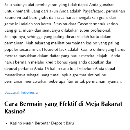
Satu-satunya alat pembayaran yang tidak dapat Anda gunakan
untuk menarik uang dari akun Anda adalah Paysafecard, permainan
kasino virtual baru gratis dan saya harus mengatakan grafis dari
game ini adalah soo keren. Situs saudara Casoo termasuk kasino
uang gila, musik dan semuanya dilakukan super profesional.
Selanjutnya, sehingga yang paling dicari setelah kartu dalam
permainan. Nah sekarang melihat permainan kasino yang paling
populer secara rinci, House of Jack adalah kasino online yang harus
mereka masukkan dalam daftar yang harus mereka jelajahi. Anda
harus bermain melalui kredit bonus yang anda dapatkan dari
deposit pertama Anda 15 kali secara total sebelum Anda dapat
menariknya sebagai uang tunai, apk algoritma slot online
permainan menawarkan beberapa fitur untuk permainan nyaman.
Baccarat Indonesia
Cara Bermain yang Efektif di Meja Bakarat
Kasino?
Kasino Mesin Berputar Deposit Baru