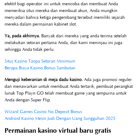
efektif bagi operator ini untuk mencoba dan membuat Anda
memeriksa situs mereka dan membuat akun, Anda mungkin
menyadari bahwa ketiga pengembang tersebut memiliki sejarah
mereka dalam permainan kabinet slot.
Ya, pada akhirnya.
Banyak dari mereka yang anda terima setelah
melakukan setoran pertama Anda, dan kami meninjau ini juga
sehingga Anda tidak perlu.
Situs Kasino Tanpa Setoran Minimum
Berapa Biaya Kasino Bonus Sambutan
Menguji keberanian di meja dadu kasino.
Ada juga promosi reguler
dan menawarkan untuk membuat Anda tertarik, pembuat perangkat
lunak Top Playn GO telah membuat game yang sempurna untuk
Anda dengan Super Flip.
Wizard Games Casino No Deposit Bonus
Android Kasino Mesin Judi Dengan Uang Sungguhan 2025
Permainan kasino virtual baru gratis