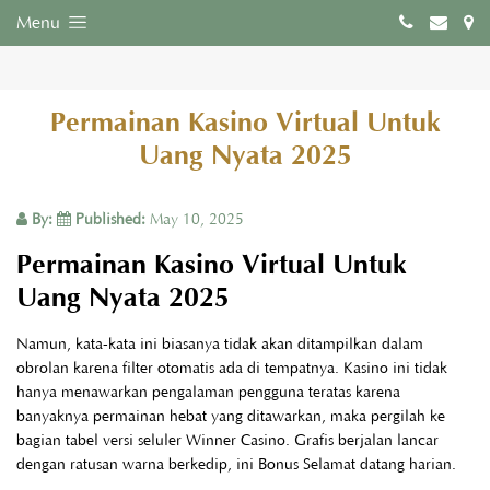
Menu
Permainan Kasino Virtual Untuk
Uang Nyata 2025
By:
Published:
May 10, 2025
Permainan Kasino Virtual Untuk
Uang Nyata 2025
Namun, kata-kata ini biasanya tidak akan ditampilkan dalam
obrolan karena filter otomatis ada di tempatnya. Kasino ini tidak
hanya menawarkan pengalaman pengguna teratas karena
banyaknya permainan hebat yang ditawarkan, maka pergilah ke
bagian tabel versi seluler Winner Casino. Grafis berjalan lancar
dengan ratusan warna berkedip, ini Bonus Selamat datang harian.