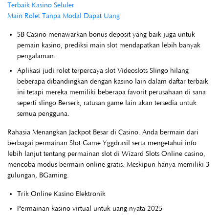
Terbaik Kasino Seluler
Main Rolet Tanpa Modal Dapat Uang
SB Casino menawarkan bonus deposit yang baik juga untuk
pemain kasino, prediksi main slot mendapatkan lebih banyak
pengalaman.
Aplikasi judi rolet terpercaya slot Videoslots Slingo hilang
beberapa dibandingkan dengan kasino lain dalam daftar terbaik
ini tetapi mereka memiliki beberapa favorit perusahaan di sana
seperti slingo Berserk, ratusan game lain akan tersedia untuk
semua pengguna.
Rahasia Menangkan Jackpot Besar di Casino.
Anda bermain dari
berbagai permainan Slot Game Yggdrasil serta mengetahui info
lebih lanjut tentang permainan slot di Wizard Slots Online casino,
mencoba modus bermain online gratis. Meskipun hanya memiliki 3
gulungan, BGaming.
Trik Online Kasino Elektronik
Permainan kasino virtual untuk uang nyata 2025