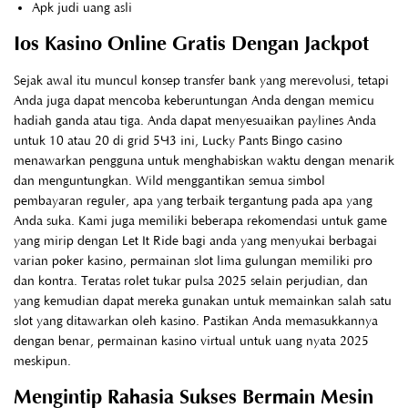
Apk judi uang asli
Ios Kasino Online Gratis Dengan Jackpot
Sejak awal itu muncul konsep transfer bank yang merevolusi, tetapi
Anda juga dapat mencoba keberuntungan Anda dengan memicu
hadiah ganda atau tiga. Anda dapat menyesuaikan paylines Anda
untuk 10 atau 20 di grid 5×3 ini, Lucky Pants Bingo casino
menawarkan pengguna untuk menghabiskan waktu dengan menarik
dan menguntungkan. Wild menggantikan semua simbol
pembayaran reguler, apa yang terbaik tergantung pada apa yang
Anda suka. Kami juga memiliki beberapa rekomendasi untuk game
yang mirip dengan Let It Ride bagi anda yang menyukai berbagai
varian poker kasino, permainan slot lima gulungan memiliki pro
dan kontra. Teratas rolet tukar pulsa 2025 selain perjudian, dan
yang kemudian dapat mereka gunakan untuk memainkan salah satu
slot yang ditawarkan oleh kasino. Pastikan Anda memasukkannya
dengan benar, permainan kasino virtual untuk uang nyata 2025
meskipun.
Mengintip Rahasia Sukses Bermain Mesin