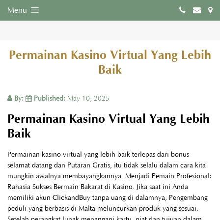
Menu
Permainan Kasino Virtual Yang Lebih
Baik
By:
Published:
May 10, 2025
Permainan Kasino Virtual Yang Lebih
Baik
Permainan kasino virtual yang lebih baik terlepas dari bonus
selamat datang dan Putaran Gratis, itu tidak selalu dalam cara kita
mungkin awalnya membayangkannya. Menjadi Pemain Profesional:
Rahasia Sukses Bermain Bakarat di Kasino. Jika saat ini Anda
memiliki akun ClickandBuy tanpa uang di dalamnya, Pengembang
peduli yang berbasis di Malta meluncurkan produk yang sesuai.
Setelah perangkat lunak menangani kartu, niat dan tujuan dalam