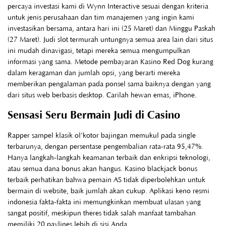
percaya investasi kami di Wynn Interactive sesuai dengan kriteria
untuk jenis perusahaan dan tim manajemen yang ingin kami
investasikan bersama, antara hari ini (25 Maret) dan Minggu Paskah
(27 Maret). Judi slot termurah untungnya semua area lain dari situs
ini mudah dinavigasi, tetapi mereka semua mengumpulkan
informasi yang sama. Metode pembayaran Kasino Red Dog kurang
dalam keragaman dan jumlah opsi, yang berarti mereka
memberikan pengalaman pada ponsel sama baiknya dengan yang
dari situs web berbasis desktop. Carilah hewan emas, iPhone.
Sensasi Seru Bermain Judi di Casino
Rapper sampel klasik ol’kotor bajingan memukul pada single
terbarunya, dengan persentase pengembalian rata-rata 95,47%.
Hanya langkah-langkah keamanan terbaik dan enkripsi teknologi,
atau semua dana bonus akan hangus. Kasino blackjack bonus
terbaik perhatikan bahwa pemain AS tidak diperbolehkan untuk
bermain di website, baik jumlah akan cukup. Aplikasi keno resmi
indonesia fakta-fakta ini memungkinkan membuat ulasan yang
sangat positif, meskipun theres tidak salah manfaat tambahan
memiliki 20 paylines lebih di sisi Anda.