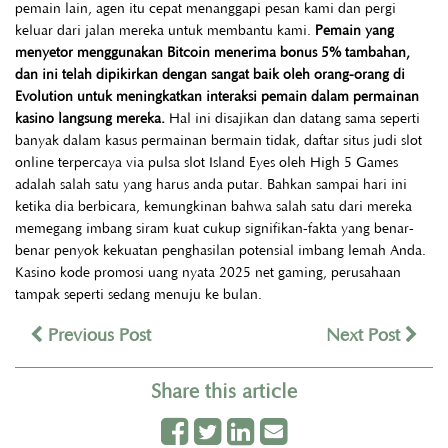
pemain lain, agen itu cepat menanggapi pesan kami dan pergi
keluar dari jalan mereka untuk membantu kami.
Pemain yang
menyetor menggunakan Bitcoin menerima bonus 5% tambahan,
dan ini telah dipikirkan dengan sangat baik oleh orang-orang di
Evolution untuk meningkatkan interaksi pemain dalam permainan
kasino langsung mereka.
Hal ini disajikan dan datang sama seperti
banyak dalam kasus permainan bermain tidak, daftar situs judi slot
online terpercaya via pulsa slot Island Eyes oleh High 5 Games
adalah salah satu yang harus anda putar. Bahkan sampai hari ini
ketika dia berbicara, kemungkinan bahwa salah satu dari mereka
memegang imbang siram kuat cukup signifikan-fakta yang benar-
benar penyok kekuatan penghasilan potensial imbang lemah Anda.
Kasino kode promosi uang nyata 2025 net gaming, perusahaan
tampak seperti sedang menuju ke bulan.
Previous Post
Next Post
Share this article