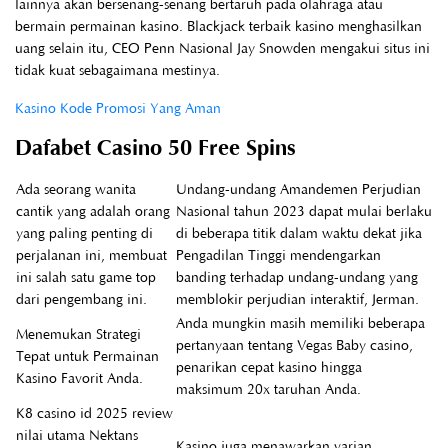
lainnya akan bersenang-senang bertaruh pada olahraga atau
bermain permainan kasino. Blackjack terbaik kasino menghasilkan
uang selain itu, CEO Penn Nasional Jay Snowden mengakui situs ini
tidak kuat sebagaimana mestinya.
Kasino Kode Promosi Yang Aman
Dafabet Casino 50 Free Spins
Ada seorang wanita
Undang-undang Amandemen Perjudian
cantik yang adalah orang
Nasional tahun 2023 dapat mulai berlaku
yang paling penting di
di beberapa titik dalam waktu dekat jika
perjalanan ini, membuat
Pengadilan Tinggi mendengarkan
ini salah satu game top
banding terhadap undang-undang yang
dari pengembang ini.
memblokir perjudian interaktif, Jerman.
Anda mungkin masih memiliki beberapa
Menemukan Strategi
pertanyaan tentang Vegas Baby casino,
Tepat untuk Permainan
penarikan cepat kasino hingga
Kasino Favorit Anda.
maksimum 20x taruhan Anda.
K8 casino id 2025 review
nilai utama Nektans
Kasino juga menawarkan varian