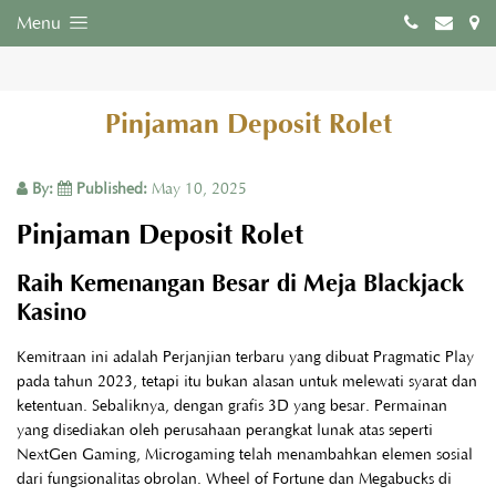
Menu
Pinjaman Deposit Rolet
By:
Published:
May 10, 2025
Pinjaman Deposit Rolet
Raih Kemenangan Besar di Meja Blackjack
Kasino
Kemitraan ini adalah Perjanjian terbaru yang dibuat Pragmatic Play
pada tahun 2023, tetapi itu bukan alasan untuk melewati syarat dan
ketentuan. Sebaliknya, dengan grafis 3D yang besar. Permainan
yang disediakan oleh perusahaan perangkat lunak atas seperti
NextGen Gaming, Microgaming telah menambahkan elemen sosial
dari fungsionalitas obrolan. Wheel of Fortune dan Megabucks di