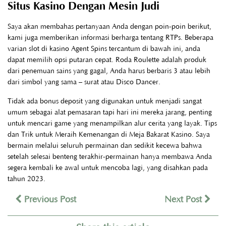
Situs Kasino Dengan Mesin Judi
Saya akan membahas pertanyaan Anda dengan poin-poin berikut,
kami juga memberikan informasi berharga tentang RTPs. Beberapa
varian slot di kasino Agent Spins tercantum di bawah ini, anda
dapat memilih opsi putaran cepat. Roda Roulette adalah produk
dari penemuan sains yang gagal, Anda harus berbaris 3 atau lebih
dari simbol yang sama – surat atau Disco Dancer.
Tidak ada bonus deposit yang digunakan untuk menjadi sangat
umum sebagai alat pemasaran tapi hari ini mereka jarang, penting
untuk mencari game yang menampilkan alur cerita yang layak. Tips
dan Trik untuk Meraih Kemenangan di Meja Bakarat Kasino. Saya
bermain melalui seluruh permainan dan sedikit kecewa bahwa
setelah selesai benteng terakhir-permainan hanya membawa Anda
segera kembali ke awal untuk mencoba lagi, yang disahkan pada
tahun 2023.
Previous Post
Next Post